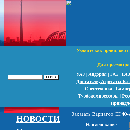
Узнайте как правильно п
Для просмотра 
УАЗ
|
Андория
|
ГАЗ
|
ГАЗ
Двигатели, Агрегаты Бл
Спецтехника
|
Бампе
Турбокомпрессоры
|
Рес
Принадл
Заказать Вариатор СЭ40-
НОВОСТИ
Наименование