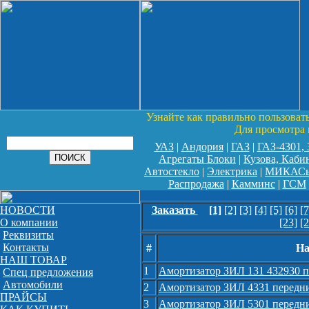
Узнайте как правильно пользоват
Для просмотра 
УАЗ
|
Андория
|
ГАЗ
|
ГАЗ-4301,
Агрегаты Блоки
|
Кузова, Каби
Автостекло
|
Электрика
|
МИКАС
Распродажа
|
Камминс
|
ГСМ
НОВОСТИ
Заказать
[1]
[2]
[3]
[4]
[5]
[6]
[7
О компании
[23]
[2
Реквизиты
Контакты
#
На
НАШ ТОВАР
1
Амортизатор ЗИЛ 131 432930 п
Спец предложения
Автомобили
2
Амортизатор ЗИЛ 4331 передн
ПРАЙСЫ
3
Амортизатор ЗИЛ 5301 передни