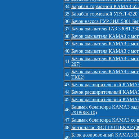
34
Барабан тормозной КАМАЗ 6520
35
Барабан тормозной УРАЛ 4320 с
36
Бачок насоса ГУР ЗИЛ 5301 Быч
37
Бачок омывателя ГАЗ 33081,330
38
Бачок омывателя КАМАЗ с мото
39
Бачок омывателя КАМАЗ с мотор
40
Бачок омывателя КАМАЗ с мото
Бачок омывателя КАМАЗ с мотор
41
297)
Бачок омывателя КАМАЗ с мото
42
ТК02)
43
Бачок расширительный КАМАЗ 
44
Бачок расширительный КАМАЗ 5
45
Бачок расширительный КАМАЗ 
Башмак балансира КАМАЗ задне
46
2918068-10)
47
Башмак балансира КАМАЗ со 
48
Бензонасос ЗИЛ 130 ПЕКАР (00
Блок дозировочный КАМАЗ Bos
49