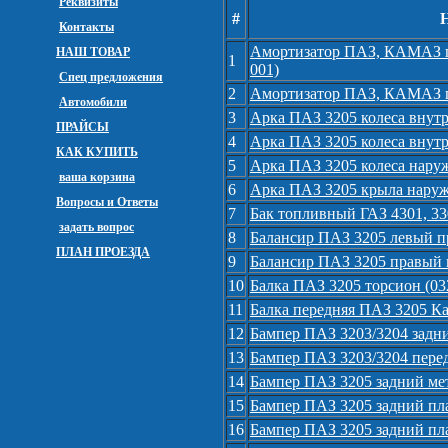
Реквизиты
#
Контакты
Амортизатор ПАЗ, КАМАЗ пе
НАШ ТОВАР
1
001)
Спец предложения
2
Амортизатор ПАЗ, КАМАЗ п
Автомобили
3
Арка ПАЗ 3205 колеса внутр
ПРАЙСЫ
4
Арка ПАЗ 3205 колеса внутр
КАК КУПИТЬ
5
Арка ПАЗ 3205 колеса наруж
ваша корзина
6
Арка ПАЗ 3205 крыла наружн
Вопросы и Ответы
7
Бак топливный ГАЗ 4301, 33
задать вопрос
8
Балансир ПАЗ 3205 левый пр
ПЛАН ПРОЕЗДА
9
Балансир ПАЗ 3205 правый п
10
Балка ПАЗ 3205 торсион (03
11
Балка передняя ПАЗ 3205 Ка
12
Бампер ПАЗ 3203/3204 задни
13
Бампер ПАЗ 3203/3204 перед
14
Бампер ПАЗ 3205 задний мет
15
Бампер ПАЗ 3205 задний пла
16
Бампер ПАЗ 3205 задний пла