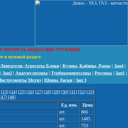
СМОТРЕТЬ ВИДЕО ИНСТРУКЦИЮ
те в нужный раздел:
|
Двигатели, Агрегаты Блоки
|
Кузова, Кабины, Рамы
|
Зап4
|
|
Зап2
|
Аккумуляторы
|
Турбокомпрессоры
|
Рессоры
|
Зап1
|
Инструменты Метиз
|
Шины Диски
|
Зап 3
[23]
[24]
[25]
[26]
[27]
[28]
[29]
[30]
[31]
[32]
[33]
[47]
[48]
Ед. изм.
Цена
шт.
866
шт.
1485
шт.
753