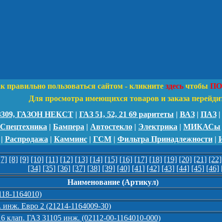
ак правильно пользоваться сайтом - кликните
здесь
чтобы
ПО
Для просмотра имеющихся товаров и заказа перейди
 3309, ГАЗОН НЕКСТ
|
ГАЗ 51, 52, 21 69 раритеты
|
ВАЗ
|
ПАЗ
 Спецтехника
|
Бампера
|
Автостекло
|
Электрика
|
МИКАСы
|
Распродажа
|
Камминс
|
ГСМ
|
Фильтра Принадлежности
|
[7]
[8]
[9]
[10]
[11]
[12]
[13]
[14]
[15]
[16]
[17]
[18]
[19]
[20]
[21]
[22]
[34]
[35]
[36]
[37]
[38]
[39]
[40]
[41]
[42]
[43]
[44]
[45]
[46]
Наименование (Артикул)
118-1164010)
 инж. Евро 2 (21214-1164009-30)
6 клап. ГАЗ 31105 инж. (02112-00-1164010-000)