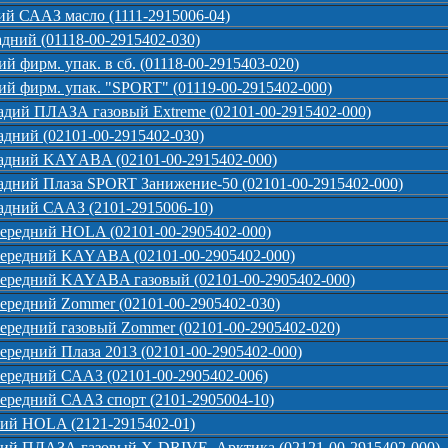
ий СААЗ масло (1111-2915006-04)
дний (01118-00-2915402-030)
й фирм. упак. в сб. (01118-00-2915403-020)
ий фирм. упак. "SPORT" (01119-00-2915402-000)
адий ПЛАЗА газовый Extreme (02101-00-2915402-000)
адний (02101-00-2915402-030)
задний KAYАBA (02101-00-2915402-000)
адний Плаза SPORT Занижение-50 (02101-00-2915402-000)
адний СААЗ (2101-2915006-10)
ередний HOLA (02101-00-2905402-000)
передний KAYАBA (02101-00-2905402-000)
передний KAYАBA газовый (02101-00-2905402-000)
ередний Zommer (02101-00-2905402-030)
ередний газовый Zommer (02101-00-2905402-020)
ередний Плаза 2013 (02101-00-2905402-000)
ередний СААЗ (02101-00-2905402-006)
ередний СААЗ спорт (2101-2905004-10)
ний HOLA (2121-2915402-01)
ний ПЛАЗА газовый X-DRIVE, Арктика (02121-00-2915402-000)