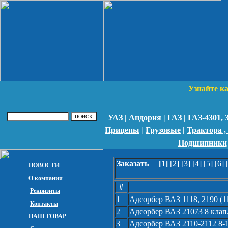
Узнайте к
УАЗ
|
Андория
|
ГАЗ
|
ГАЗ-4301,
Прицепы
|
Грузовые
|
Трактора ,
Подшипники
Заказать
[1]
[2]
[3]
[4]
[5]
[6]
НОВОСТИ
О компании
#
Реквизиты
1
Адсорбер ВАЗ 1118, 2190 (1
Контакты
2
Адсорбер ВАЗ 21073 8 клап.
НАШ ТОВАР
3
Адсорбер ВАЗ 2110-2112 8-1